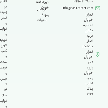
فعالی
09902339100
پرداخت
در
در
فروش
info@basircenter.com
قوانین
زمینه
تهران،
و
وبلاگ
نشر
خیابان
مقررات
و
انقلاب،
تولید
مقابل
و
درب
توزیع
اصلی
انواع
دانشگاه
کتب
تهران،
و
خیابان
محصو
فخر
رازی،
فرهن
خیابان
و
وحید
بیش
نظری،
از
پلاک
14
۷۵/۱​​​​​​​
سال
تولید
و